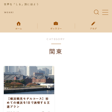
世界を「しる」旅に出よう
MENU
ホーム
ギャラリー
ブログ
特集
CATEGORY
ギャラリー
関東
ブログ
お得な情報
お問い合わせ
【横浜観光モデルコース】初
めての横浜を1日で満喫する王
プライバシーポリシー
道プラン