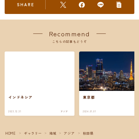
SHARE
Recommend
こちらの記事もどうぞ
インドネシア
東京都
2023.12.31
アジア
2024.01.01
ア
HOME
ギャラリー
地域
アジア
秋田県
＞
＞
＞
＞