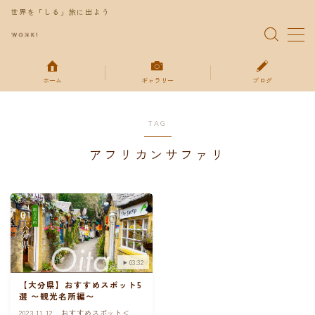
世界を「しる」旅に出よう
MENU
ホーム
ギャラリー
ブログ
特集
TAG
ギャラリー
アフリカンサファリ
ブログ
お得な情報
お問い合わせ
03:32
【大分県】おすすめスポット5
プライバシーポリシー
選 〜観光名所編〜
2023.11.12
おすすめスポット＜日