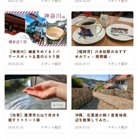
2025.07.29
スポット紹介
2024.03.29
スポット紹介
サイトマップ
【神奈川】鎌倉をめぐる！パ
【福岡市】六本松駅のおすす
ワースポット＆食のぶらり旅
めカフェ - 南側編 -
2024.02.26
スポット紹介
2024.01.17
スポット紹介
17:43
【佐賀】唐津市七山で自分を
沖縄、石畳道が続く首里城周
癒すリトリート旅
辺を散策してみた。
2024.01.16
スポット紹介
2024.01.12
スポット紹介