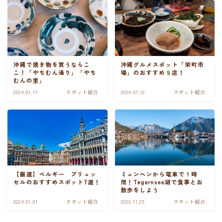
沖縄で焼き物を買うならこ
沖縄グルメスポット「栄町市
こ！「やちむん通り」「やち
場」のおすすめ５店！
むんの里」
2024.01.11
スポット紹介
2024.01.10
スポット紹介
【厳選】ベルギー ブリュッ
ミュンヘンから電車で１時
セルのおすすめスポット7選！
間！Tegernsee湖で食事とお
散歩をしよう
2024.01.01
スポット紹介
2023.11.25
スポット紹介