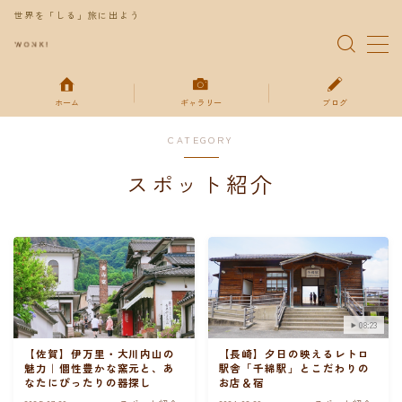
世界を「しる」旅に出よう
MENU
ホーム
ギャラリー
ブログ
特集
CATEGORY
ギャラリー
スポット紹介
ブログ
お得な情報
お問い合わせ
08:23
【佐賀】伊万里・大川内山の
【長崎】夕日の映えるレトロ
魅力｜個性豊かな窯元と、あ
駅舎「千綿駅」とこだわりの
プライバシーポリシー
なたにぴったりの器探し
お店＆宿