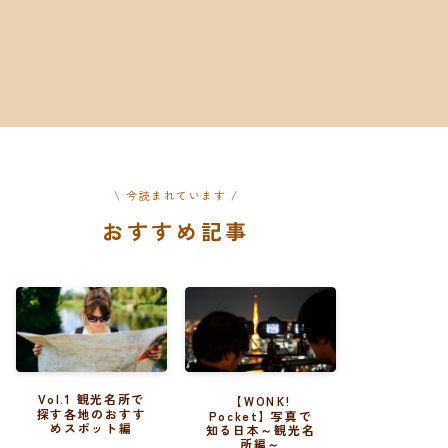
\ 今読まれています /
おすすめ記事
Vol.1 観光名所で
【WONK!
探す各地のおすす
Pocket】写真で
めスポット編
知る日本～観光名
所編～