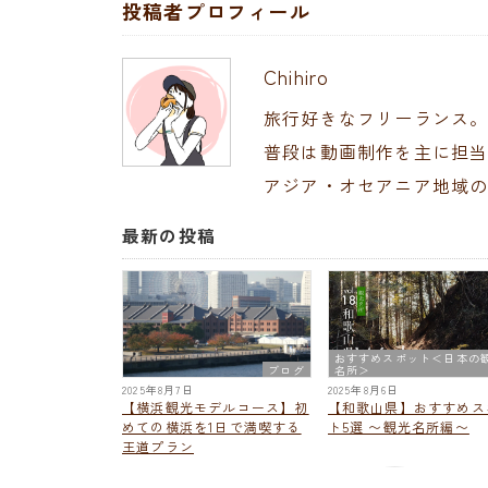
投稿者プロフィール
Chihiro
旅行好きなフリーランス
普段は動画制作を主に担
アジア・オセアニア地域
最新の投稿
おすすめスポット＜日本の
ブログ
名所＞
2025年8月7日
2025年8月6日
【横浜観光モデルコース】初
【和歌山県】おすすめス
めての横浜を1日で満喫する
ト5選 〜観光名所編〜
王道プラン