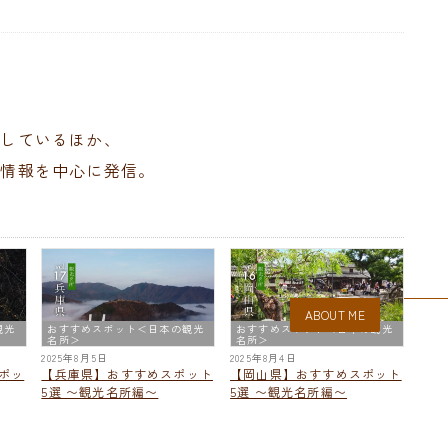
。
当しているほか、
の情報を中心に発信。
ABOUT ME
観光
おすすめスポット＜日本の観光
おすすめスポット＜日本の観光
名所＞
名所＞
2025年8月5日
2025年8月4日
ポッ
【兵庫県】おすすめスポット
【岡山県】おすすめスポット
5選 〜観光名所編〜
5選 〜観光名所編〜