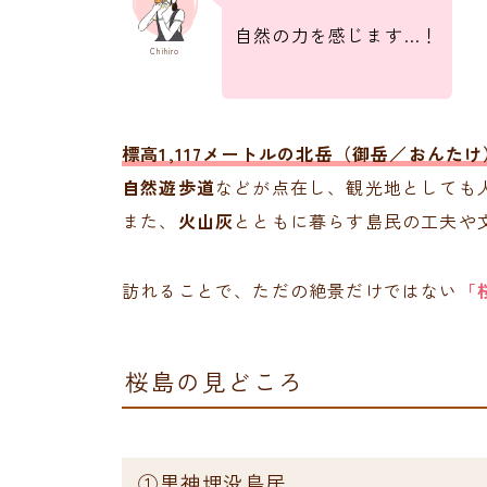
自然の力を感じます…！
Chihiro
標高1,117メートルの北岳（御岳／おんたけ
自然遊歩道
などが点在し、観光地としても
また、
火山灰
とともに暮らす島民の工夫や
訪れることで、ただの絶景だけではない
「
桜島の見どころ
①黒神埋没鳥居