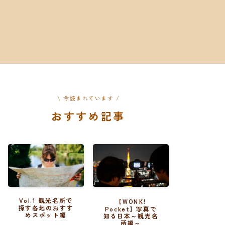
\ 今読まれています /
おすすめ記事
Vol.1 観光名所で
【WONK!
探す各地のおすす
Pocket】写真で
めスポット編
知る日本～観光名
所編～