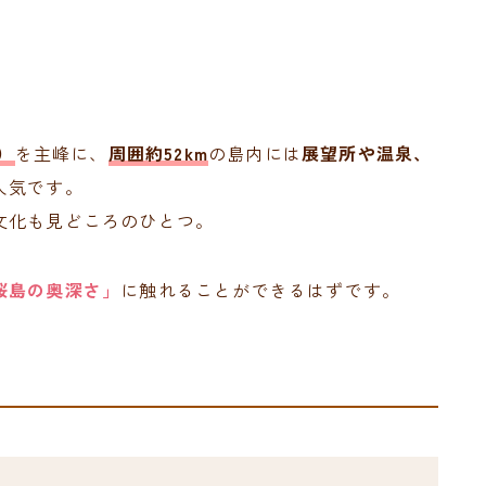
）
を主峰に、
周囲約52km
の島内には
展望所や温泉、
人気です。
文化も見どころのひとつ。
桜島の奥深さ」
に触れることができるはずです。