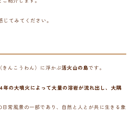
とご紹介します。
感じてみてください。
（きんこうわん）に浮かぶ
活火山の島
です。
914年の大噴火によって大量の溶岩が流れ出し、大隅
の日常風景の一部であり、自然と人とが共に生きる象